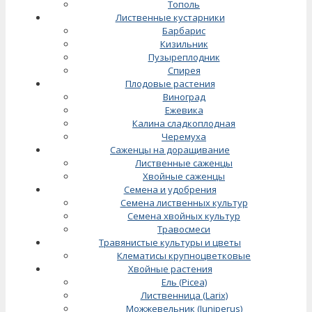
Тополь
Лиственные кустарники
Барбарис
Кизильник
Пузыреплодник
Спирея
Плодовые растения
Виноград
Ежевика
Калина сладкоплодная
Черемуха
Саженцы на доращивание
Лиственные саженцы
Хвойные саженцы
Семена и удобрения
Семена лиственных культур
Семена хвойных культур
Травосмеси
Травянистые культуры и цветы
Клематисы крупноцветковые
Хвойные растения
Ель (Picea)
Лиственница (Larix)
Можжевельник (Juniperus)